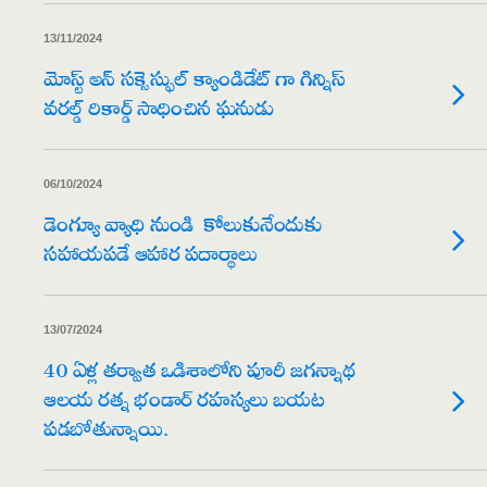
13/11/2024
మోస్ట్ అన్ సక్సెస్ఫుల్ క్యాండిడేట్ గా గిన్నిస్
వరల్డ్ రికార్డ్ సాధించిన ఘనుడు
06/10/2024
డెంగ్యూ వ్యాధి నుండి కోలుకునేందుకు
సహాయపడే ఆహార పదార్థాలు
13/07/2024
40 ఏళ్ల తర్వాత ఒడిశాలోని పూరీ జగన్నాథ
ఆలయ రత్న భండార్ రహస్యలు బయట
పడబోతున్నాయి.