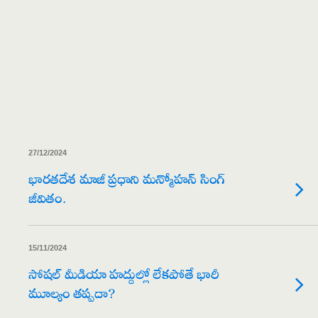
27/12/2024
భారతదేశ మాజీ ప్రధాని మన్మోహన్ సింగ్
జీవితం.
15/11/2024
సోషల్ మీడియా హద్దుల్లో లేకపోతే భారీ
మూల్యం తప్పదా?