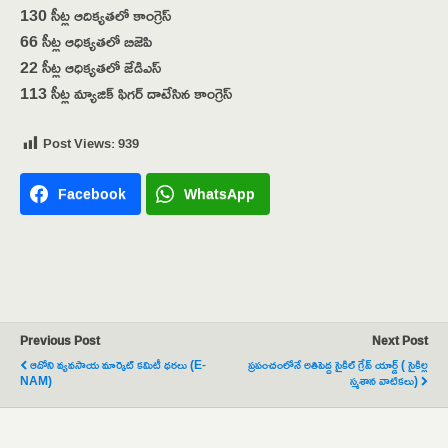
130 సీట్ల ఆదిక్యతలో కాంగ్రెస్
66 సీట్ల ఆధిక్యతలో బిజెపి
22 సీట్ల ఆధిక్యతలో జేడిఎస్
113 సీట్ల మ్యాజిక్ ఫిగర్ దాటేసిన కాంగ్రెస్
Post Views:
939
Facebook
WhatsApp
Previous Post
Next Post
ఆదోని వ్యవసాయ మార్కెట్ కమిటీ ధరలు (E-
ప్రపంచంలోనే అతిపెద్ద సైకిల్ గ్రేవ్ యార్డ్ ( సైకిల్ల
NAM)
స్మశాన వాటికలు)