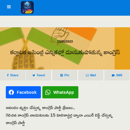
13/05/2023
కర్ణాటక అసెంబ్లీ ఎన్నికల్లో దూసుకుపోతున్న కాంగ్రెస్
Share
Tweet
Pin
Mail
SMS
Facebook
WhatsApp
ఆనందం వ్యక్తం చేస్తున్న కాంగ్రెస్ పార్టీ శ్రేణులు..
గెలిచిన కాంగ్రెస్ నాయకులను 15 హెలికాప్టర్ల ద్వారా ఎయిర్ లిఫ్ట్ చేస్తున్న
కాంగ్రెస్ పార్టీ