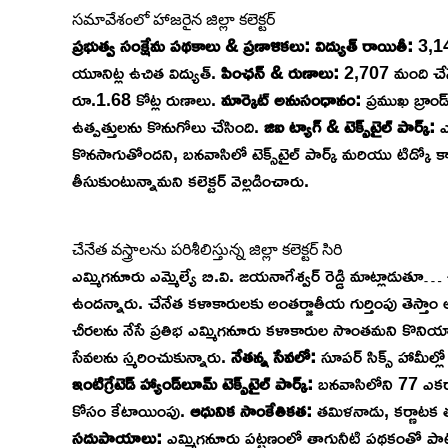
సమావేశంలో హాజరైన జిల్లా కలెక్టర్
ప్రభుత్వ సంక్షేమ పథకాలు & ప్రణాళికలు:
విద్యుత్ రాయితీ:
3,14
యూనిట్ల ఉచిత విద్యుత్. ​
పింఛన్ & రుణాలు:
2,707 మంది చేనే
రూ.1.68 కోట్ల రుణాలు. ​
మార్కెట్ అనుసంధానం:
ప్రముఖ బ్రాండ
ఉత్పత్తులను కొనుగోలు చేసింది. ​
జిఐ ట్యాగ్ & టెక్స్‌టైల్ పార్క్:
ఎమ
కొనసాగుతోందని, బనవాసిలో టెక్స్‌టైల్ పార్క్ మరియు టిడ్కో క
తీసుకుంటున్నామని కలెక్టర్ వెల్లడించారు.
చేనేత వస్త్రాలను పరిశీలిస్తున్న జిల్లా కలెక్టర్ సిరి
ఎమ్మిగనూరు ఎమ్మెల్యే బి.వి. జయనాగేశ్వర్ రెడ్డి మాట్లాడుత
ఉందన్నారు. ​చేనేత కళాకారులకు అంతర్జాతీయ గుర్తింపు తెస్తాం అని 
చీరలను నేసే ప్రతిభ ఎమ్మిగనూరు కళాకారుల సొంతమని కొనియాడ
సేవలను స్మరించుకున్నారు. ​
నేతన్న సేవలో:
సూపర్ సిక్స్ హామీల్
ఇంటిగ్రేటెడ్ హ్యాండ్‌లూమ్ టెక్స్‌టైల్ పార్క్:
బనవాసిలోని 77 ఎకరాల
కోసం కేటాయింపు. ​
ఆధునిక సాంకేతికత:
తమిళనాడు, కర్ణాటక తరహ
సదుపాయాలు:
ఎమ్మిగనూరు పట్టణంలో తాగునీటి పథకంతో పాటు ప్రతి