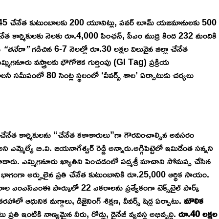
5 చేనేత కుటుంబాలకు 200 యూనిట్లు, పవర్ లూమ్ యజమానులకు 500
త కార్మికులకు నెలకు రూ.4,000 పింఛన్, పీఎం ముద్ర కింద 232 మందికి
్
“తనేరా”
గడిచిన 6-7 నెలల్లో రూ.30 లక్షల విలువైన జిల్లా చేనేత
్మిగనూరు వస్త్రాలకు భౌగోళిక గుర్తింపు (GI Tag) ప్రక్రియ
ాలనీ సమీపంలో 80 సెంట్ల స్థలంలో ‘వీవర్స్ శాల’ ఏర్పాటుకు చర్యలు
ూ… చేనేత కార్మికులను “చేనేత కళాకారులు”గా గౌరవించాల్సిన అవసరం
ఎమ్మెల్యే బి.వి. జయనాగేశ్వర్ రెడ్డి అన్నారు.అగ్గిపెట్టెలో ఇమిడేంత సన్నని
ారు. ఎమ్మిగనూరు ఖ్యాతిని పెంచడంలో పద్మశ్రీ మాచాని సోమప్ప చేసిన
లో భాగంగా అర్హులైన ప్రతి చేనేత కుటుంబానికి రూ.25,000 ఆర్థిక సాయం.
 ఎంఎస్‌ఎంఈ పార్కులో 22 ఎకరాలను ప్రత్యేకంగా టెక్స్‌టైల్ పార్క్
ాలో ఆధునిక మగ్గాలు, డిజైనింగ్ శిక్షణ, వీవర్స్ షెడ్ల ఏర్పాటు.
మౌలిక
 ఇంటికి నాణ్యమైన నీరు, రోడ్లు, డ్రైనేజీ వ్యవస్థ అభివృద్ధి. ​
రూ.40 లక్షల