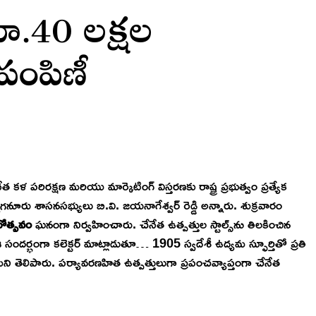
రూ.40 లక్షల
పంపిణీ
 కళ పరిరక్షణ మరియు మార్కెటింగ్ విస్తరణకు రాష్ట్ర ప్రభుత్వం ప్రత్యేక
ఎమ్మిగనూరు శాసనసభ్యులు బి.వి. జయనాగేశ్వర్ రెడ్డి అన్నారు. శుక్రవారం
ోత్సవం
ఘనంగా నిర్వహించారు. చేనేత ఉత్పత్తుల స్టాల్స్‌ను తిలకించిన
ఈ సందర్భంగా కలెక్టర్ మాట్లాడుతూ… 1905 స్వదేశీ ఉద్యమ స్ఫూర్తితో ప్రతి
ని తెలిపారు. పర్యావరణహిత ఉత్పత్తులుగా ప్రపంచవ్యాప్తంగా చేనేత