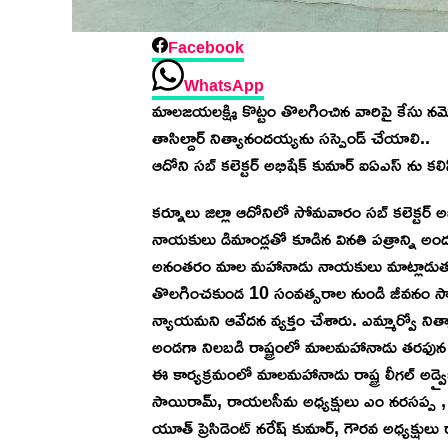
Facebook
WhatsApp
మాలజయలక్ష్మి కొట్టం తొలగించిన వారిపై కేసు న
తాసిల్దార్ నిత్యానందయ్యను సస్పెండ్ చేయాలి..
ఆదోని సబ్ కలెక్టర్ అభిషేక్ కుమార్ ఐఏఎస్ ను
కర్నూలు జిల్లా ఆదోనిలో సోమవారం సబ్ కలెక్టర్
నాయకులు డిమాండ్లతో కూడిన వినతి పత్రాన్ని అం
అనంతరం మాల మహానాడు నాయకులు మాట్లాడుతూ 
తొలగించకుండ 10 సంవత్సరాల నుండి జీవనం సాగి
న్యాయమని ఆవేదన వ్యక్తం చేశారు. ఎమ్మార్వో నిత
అండగా నిలబడి రాష్ట్రంలో మాలమహానాడు తరఫున ర
ఈ కార్యక్రమంలో మాలమహానాడు రాష్ట్ర లీగల్ అడ్వై
సాయిరామ్, రాయలసీమ అధ్యక్షులు ఎం నరసప్ప ,
యూత్ ప్రెసిడెంట్ నరేష్ కుమార్, గౌరవ అధ్యక్షులు 