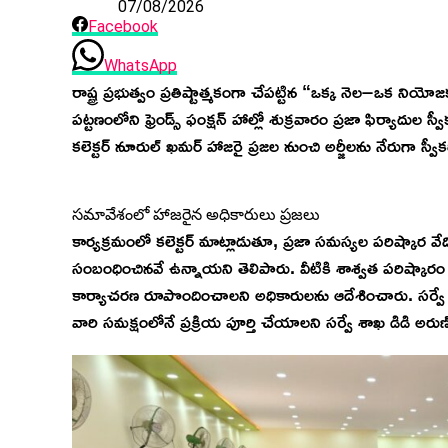
07/08/2026
Facebook
WhatsApp
రాష్ట్ర ప్రభుత్వం ప్రతిష్టాత్మకంగా చేపట్టిన “ఒక్క నెల–ఒక 
పట్టణంలోని ఫ్రెండ్స్ ఫంక్షన్ హాల్లో శుక్రవారం ప్రజా ఫిర్యాదుల స్
కలెక్టర్ నూరుల్ ఖమర్ హాజరై ప్రజల నుంచి అర్జీలను నేరుగా స్వీ
సమావేశంలో హాజరైన అధికారులు ప్రజలు
​కార్యక్రమంలో కలెక్టర్ మాట్లాడుతూ, ప్రజా సమస్యల పరిష్కార వేద
సంబంధించినవే ఉన్నాయని తెలిపారు. వీటికి శాశ్వత పరిష్కారం చూ
కార్యాచరణ రూపొందించాలని అధికారులను ఆదేశించారు. సర్వే 
వారి సమక్షంలోనే ప్రక్రియ పూర్తి చేయాలని సర్వే శాఖ డిడి అరుణ్