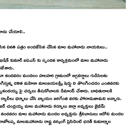
మోదు చేయాలి..
 కలిసిన వినతి పత్రం అందజేసిన చేసిన మాల మహానాడు నాయకులు..
 అభిషేక్ కుమార్ ఐఏఎస్ కు స్పందన కార్యక్రమంలో మాల మహానాడు
దజేశారు.
నందవరం మండలం హలహరి గ్రామంలో ఆగ్రవర్ణాలు గుడిసెలను
స్తున్న దళిత మహిళా మాలజయలక్ష్మి షెడ్డు ని తొలగించడం ఎంతవరకు
్యానందయ్య పై చర్యలు తీసుకోవాలని డిమాండ్ చేశారు. బాధితురాలకి
్యాలీలు ధర్నాలు చేసి న్యాయం జరిగేంత వరకు పోరాడుతామని అన్నారు.
జర్ చంద్రయ్య మాల మహానాడు కర్నూలు జిల్లా అధ్యక్షులు జైభీమ్
 నందవరం మాల మహానాడు మండల అధ్యక్షుడు శ్రీనివాసులు ఆదోని మండల
రాజోలప్ప మాలమహానాడు రాష్ట్ర వర్కింగ్ ప్రెసిడెంట్ భరత్ కుమార్మాల