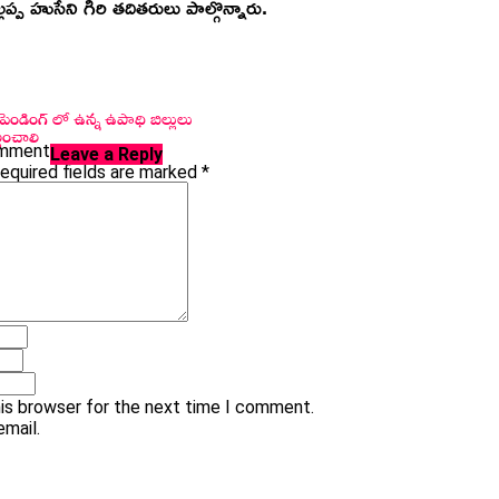
 హుసేని గిరి తదితరులు పాల్గొన్నారు.
పెండింగ్ లో ఉన్న ఉపాధి బిల్లులు
లించాలి
omment
Leave a Reply
equired fields are marked
*
his browser for the next time I comment.
mail.