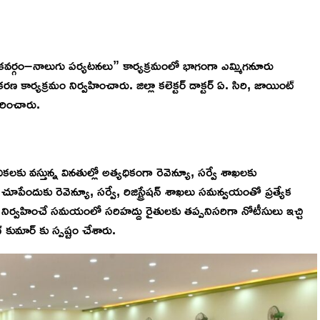
నియోజకవర్గం–నాలుగు పర్యటనలు” కార్యక్రమంలో భాగంగా ఎమ్మిగనూరు
వీకరణ కార్యక్రమం నిర్వహించారు. జిల్లా కలెక్టర్ డాక్టర్ ఏ. సిరి, జాయింట్
కరించారు.
ికలకు వస్తున్న వినతుల్లో అత్యధికంగా రెవెన్యూ, సర్వే శాఖలకు
పేందుకు రెవెన్యూ, సర్వే, రిజిస్ట్రేషన్ శాఖలు సమన్వయంతో ప్రత్యేక
నిర్వహించే సమయంలో సరిహద్దు రైతులకు తప్పనిసరిగా నోటీసులు ఇచ్చి
 కుమార్ కు స్పష్టం చేశారు.