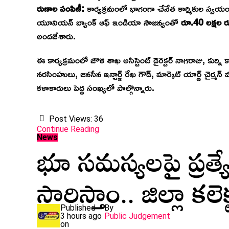
రుణాల పంపిణీ:
కార్యక్రమంలో భాగంగా చేనేత కార్మికుల స్వయం ఉప
యూనియన్ బ్యాంక్ ఆఫ్ ఇండియా సౌజన్యంతో
రూ.40 లక్షల ర
అందజేశారు.
​ఈ కార్యక్రమంలో జౌళి శాఖ అసిస్టెంట్ డైరెక్టర్ నాగరాజు, కుర్ని క
నరసింహులు, జనసేన ఇన్చార్జ్ రేఖ గౌడ్, మార్కెట్ యార్డ్ చైర్మన
కళాకారులు పెద్ద సంఖ్యలో పాల్గొన్నారు.
Post Views:
36
Continue Reading
భూ సమస్యలపై ప్రత్యేక
News
సారిస్తాం.. జిల్లా కలెక్
Published
By
3 hours ago
Public Judgement
on