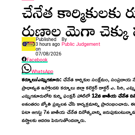
చేనేత కార్మికులకు 
రుణాల మెగా చెక్కు 
Published
By
3 hours ago
Public Judgement
on
07/08/2026
Facebook
WhatsApp
కర్నూలు/ఎమ్మిగనూరు:
చేనేత కార్మికుల సంక్షేమం, సంప్రదాయ నేత
ప్రాధాన్యత ఇస్తోందని కర్నూలు జిల్లా కలెక్టర్ డాక్టర్ ఎ. సిరి, 
ఎమ్మిగనూరులోని కుర్ని ఫంక్షన్ హాల్‌లో
12వ జాతీయ చేనేత దిన
అనంతరం జ్యోతి ప్రజ్వలన చేసి కార్యక్రమాన్ని ప్రారంభించారు. 
ఏటా ఆగస్టు 7న జాతీయ చేనేత దినోత్సవాన్ని జరుపుకుంటున్నామ
వస్త్రాలకు ఆదరణ పెరుగుతోందన్నారు.