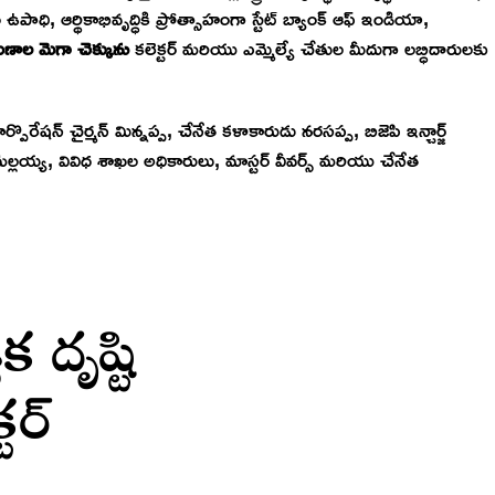
ాధి, ఆర్థికాభివృద్ధికి ప్రోత్సాహంగా స్టేట్ బ్యాంక్ ఆఫ్ ఇండియా,
ుణాల మెగా చెక్కును
కలెక్టర్ మరియు ఎమ్మెల్యే చేతుల మీదుగా లబ్ధిదారులకు
ార్పొరేషన్ చైర్మన్ మిన్నప్ప, చేనేత కళాకారుడు నరసప్ప, బిజెపి ఇన్చార్జ్
్ మల్లయ్య, వివిధ శాఖల అధికారులు, మాస్టర్ వీవర్స్ మరియు చేనేత
 దృష్టి
టర్