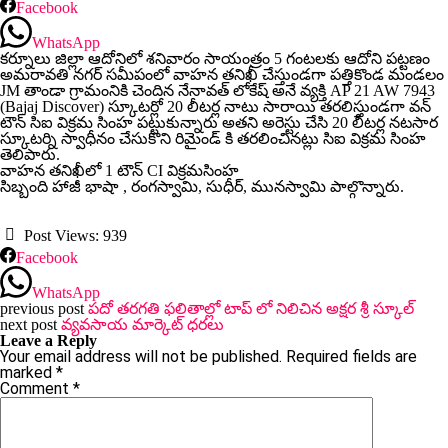
Facebook
WhatsApp
కర్నూలు జిల్లా ఆదోనిలో శనివారం సాయంత్రం 5 గంటలకు ఆదోని పట్టణం
అమరావతి నగర్ సమీపంలో వాహన తనిఖీ చేస్తుండగా పత్తికొండ మండలం
JM తాండా గ్రామంనికి చెందిన నేనావత్ లోకేష్ అనే వ్యక్తి AP 21 AW 7943
(Bajaj Discover) స్కూటర్లో 20 లీటర్ల నాటు సారాయి తరలిస్తుండగా వన్
టౌన్ సిఐ విక్రమ సింహ పట్టుకున్నారు అతని అరెస్టు చేసి 20 లీటర్ల నటసార
స్కూటర్ని స్వాధీనం చేసుకొని రిమైండ్ కి తరలించినట్లు సిఐ విక్రమ సింహ
తెలిపారు.
వాహన తనిఖీలో 1 టౌన్ CI విక్రమసింహ
సిబ్బంది హాజీ భాషా , రంగస్వామి, సుధీర్, మునస్వామి పాల్గొన్నారు.
Post Views:
939
Facebook
WhatsApp
previous post
పదో తరగతి ఫలితాల్లో టాప్ లో నిలిచిన అక్షర శ్రీ స్కూల్
next post
వ్యవసాయ మార్కెట్ ధరలు
Leave a Reply
Your email address will not be published.
Required fields are
marked
*
Comment
*