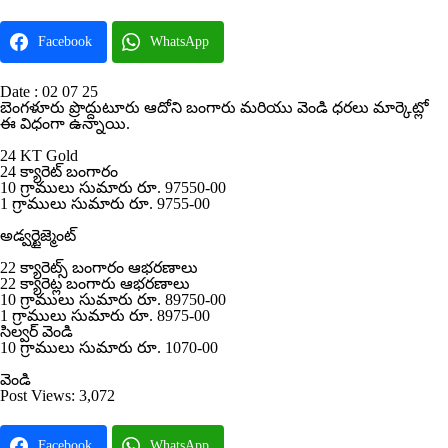
Facebook
WhatsApp
Date : 02 07 25
బెంగళూరు ప్రొద్దుటూరు ఆదోని బంగారు మరియు వెండి ధరలు మార్కెట్లో
ఈ విధంగా ఉన్నాయి.
24 KT Gold
24 క్యారెట్ బంగారం
10 గ్రాములు సుమారు రూ. 97550-00
1 గ్రాములు సుమారు రూ. 9755-00
అడ్వర్టైజ్మెంట్
22 క్యారెట్స్ బంగారం ఆభరణాలు
22 క్యారెట్ల బంగారు ఆభరణాలు
10 గ్రాములు సుమారు రూ. 89750-00
1 గ్రాములు సుమారు రూ. 8975-00
సిల్వర్ వెండి
10 గ్రాములు సుమారు రూ. 1070-00
వెండి
Post Views:
3,072
Facebook
WhatsApp