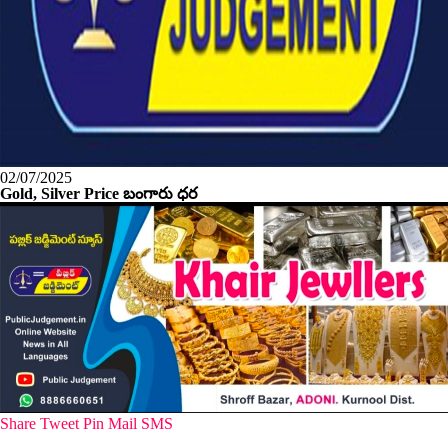
02/07/2025
Gold, Silver Price బంగారు ధర
Share
Tweet
Pin
Mail
SMS