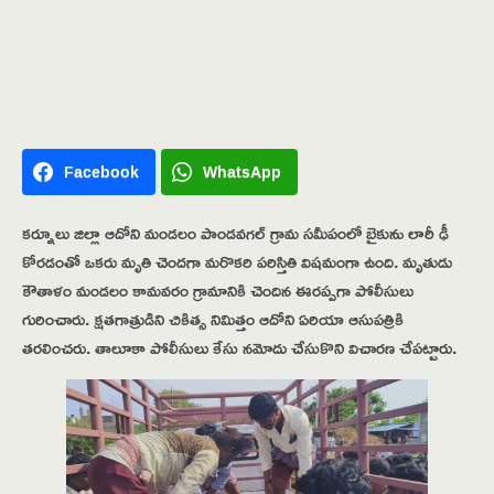
Facebook
WhatsApp
కర్నూలు జిల్లా ఆదోని మండలం పాండవగల్ గ్రామ సమీపంలో బైకును లారీ ఢీ
కోరడంతో ఒకరు మృతి చెందగా మరొకరి పరిస్తితి విషమంగా ఉంది. మృతుడు
కౌతాళం మండలం కామవరం గ్రామానికి చెందిన ఈరప్పగా పోలీసులు
గురించారు. క్షతగాత్రుడిని చికిత్స నిమిత్తం ఆదోని ఏరియా ఆసుపత్రికి
తరలించరు. తాలూకా పోలీసులు కేసు నమోదు చేసుకొని విచారణ చేపట్టారు.