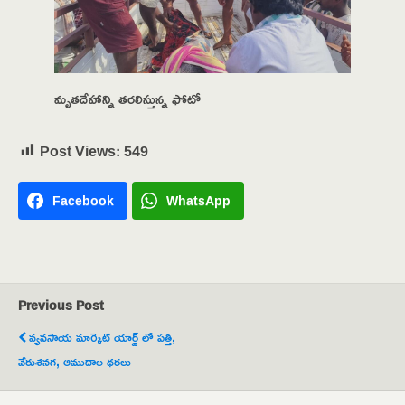
మృతదేహాన్ని తరలిస్తున్న ఫోటో
Post Views:
549
Facebook
WhatsApp
Previous Post
వ్యవసాయ మార్కెట్ యార్డ్ లో పత్తి,
వేరుశనగ, ఆముదాల ధరలు