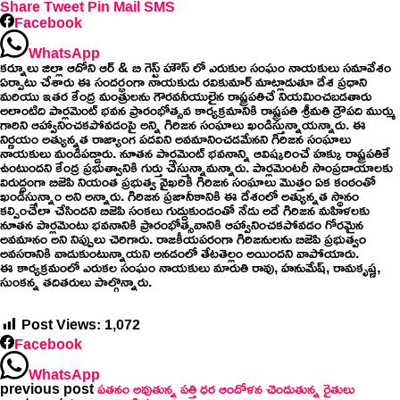
Share
Tweet
Pin
Mail
SMS
Facebook
WhatsApp
కర్నూలు జిల్లా ఆదోని ఆర్ & బి గెస్ట్ హౌస్ లో ఎరుకుల సంఘం నాయకులు సమావేశం
ఏర్పాటు చేశారు ఈ సందర్భంగా నాయకుడు రవికుమార్ మాట్లాడుతూ దేశ ప్రధాని
మరియు ఇతర కేంద్ర మంత్రులను గౌరవనీయులైన రాష్ట్రపతిచే నియమించబడతారు
అలాంటిది పార్లమెంట్ భవన ప్రారంభోత్సవ కార్యక్రమానికి రాష్ట్రపతి శ్రీమతి ద్రౌపది ముర్ము
గారిని ఆహ్వానించకపోవడంపై అన్ని గిరిజన సంఘాలు ఖండిస్తున్నాయన్నారు. ఈ
నిర్ణయం అత్యున్నత రాజ్యాంగ పదవిని అవమానించడమేనని గిరిజన సంఘాలు
నాయకులు మండిపడ్డారు. నూతన పార్లమెంట్ భవనాన్ని ఆవిష్కరించే హక్కు రాష్ట్రపతికే
ఉంటుందని కేంద్ర ప్రభుత్వానికి గుర్తు చేస్తున్నామన్నారు. పార్లమెంటరీ సాంప్రదాయాలకు
విరుద్ధంగా బిజెపి నియంత ప్రభుత్వ వైఖరికి గిరిజన సంఘాలు మొత్తం ఏక కంఠంతో
ఖండిస్తున్నాం అని అన్నారు. గిరిజన ప్రజానీకానికి ఈ దేశంలో అత్యున్నత స్థానం
కల్పించేలా చేసిందని బిజెపి సంకలు గుద్దుకుండంతో నేడు అదే గిరిజన మహిళలకు
నూతన పార్లమెంటు భవనానికి ప్రారంభోత్సవానికి ఆహ్వానించకపోవడం గోరమైన
అవమానం అని నిప్పులు చెరిగారు. రాజకీయపరంగా గిరిజనులను బిజెపి ప్రభుత్వం
అవసరానికి వాడుకుంటున్నాయని అనడంలో తేటతెల్లం అయిందని వాపోయారు.
ఈ కార్యక్రమంలో ఎరుకల సంఘం నాయకులు మారుతి రావు, హనుమేష్, రామకృష్ణ,
సుంకన్న తదితరులు పాల్గొన్నారు.
Post Views:
1,072
Facebook
WhatsApp
previous post
పతనం అవుతున్న పత్తి ధర ఆందోళన చెందుతున్న రైతులు