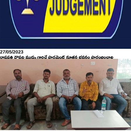
27/05/2023
రాష్ట్రపతి ద్రౌపది ముర్ము గారిచే పార్లమెంట్ నూతన భవనం ప్రారంభించాలి