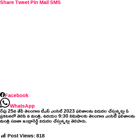
Share
Tweet
Pin
Mail
SMS
Facebook
WhatsApp
రేపు 25వ తేదీ తెలంగాణ టీఎస్ ఎంసెట్ 2023 ఫలితాలను విడుదల చేస్తున్నట్లు ఓ
ప్రకటనలో తెలిపి న మంత్రి. ఉదయం 9:30 నిమిషాలకు తెలంగాణ ఎంసెట్ ఫలితాలను
మంత్రి సబితా ఇంద్రారెడ్డి విడుదల చేస్తున్నట్లు తెలిపారు.
Post Views:
818