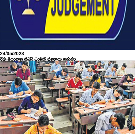
24/05/2023
రేపు తెలంగాణ టీఎస్ ఎంసెట్ ఫలితాలు విడుదల