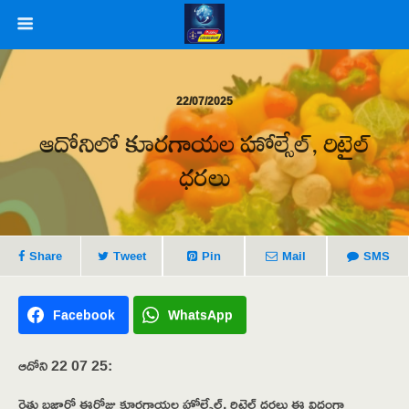
22/07/2025
ఆదోనిలో కూరగాయల హోల్సేల్, రిటైల్
ధరలు
Share
Tweet
Pin
Mail
SMS
Facebook
WhatsApp
ఆదోని 22 07 25:
రైతు బజార్లో ఈరోజు కూరగాయల హోల్సేల్, రిటైల్ ధరలు ఈ విధంగా