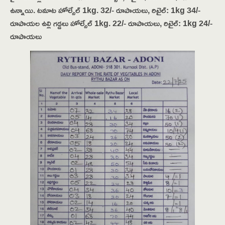
ఉన్నాయి. టమాట హోల్సేల్ 1kg. 32/- రూపాయలు, రిటైల్: 1kg 34/-
రూపాయల ఉల్లి గడ్డలు హోల్సేల్ 1kg. 22/- రూపాయలు, రిటైల్: 1kg 24/-
రూపాయలు