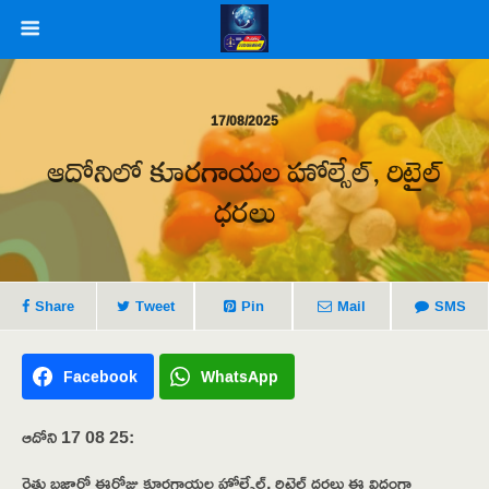
17/08/2025
ఆదోనిలో కూరగాయల హోల్సేల్, రిటైల్
ధరలు
Share
Tweet
Pin
Mail
SMS
Facebook
WhatsApp
ఆదోని 17 08 25:
రైతు బజార్లో ఈరోజు కూరగాయల హోల్సేల్, రిటైల్ ధరలు ఈ విధంగా