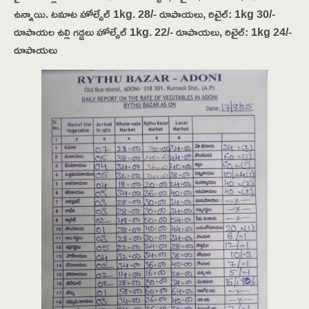
ఉన్నాయి. టమాట హోల్సేల్ 1kg. 28/- రూపాయలు, రిటైల్: 1kg 30/-
రూపాయల ఉల్లి గడ్డలు హోల్సేల్ 1kg. 22/- రూపాయలు, రిటైల్: 1kg 24/-
రూపాయలు