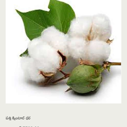
పత్తి క్వింటాల్ ధర