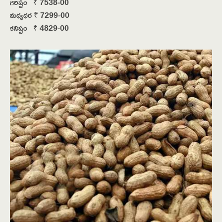
గరిష్టం ₹ 7538-00
మధ్యధర ₹ 7299-00
కనిష్టం ₹ 4829-00