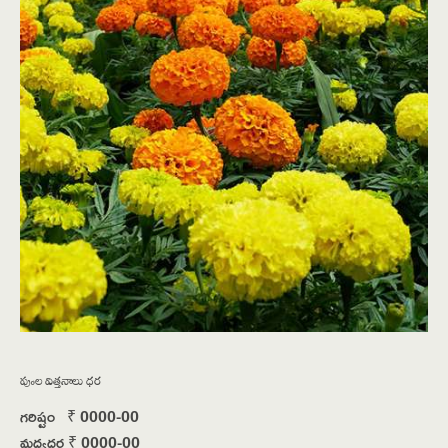
పూల విత్తనాలు ధర
గరిష్టం ₹ 0000-00
మధ్యధర ₹ 0000-00