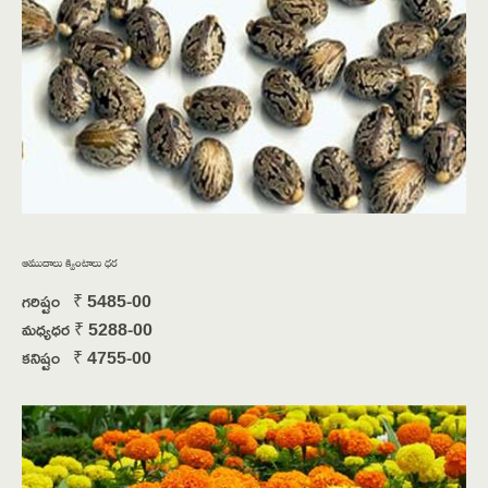
ఆముదాలు క్వింటాలు ధర
గరిష్టం ₹ 5485-00
మధ్యధర ₹ 5288-00
కనిష్టం ₹ 4755-00