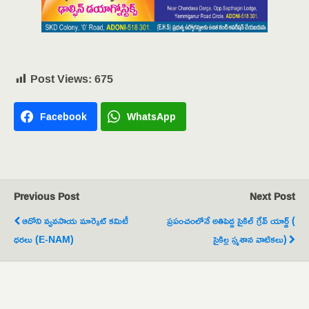
Post Views:
675
Facebook
WhatsApp
Previous Post
Next Post
ఆదోని వ్యవసాయ మార్కెట్ కమిటీ
ప్రపంచంలోనే అతిపెద్ద సైకిల్ గ్రేవ్ యార్డ్ (
ధరలు (E-NAM)
సైకిల్ల స్మశాన వాటికలు)