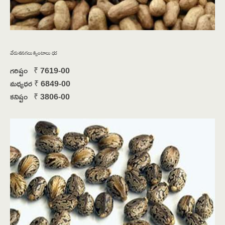
వేరుశనగలు క్వింటాలు ధర
గరిష్టం ₹ 7619-00
మధ్యధర ₹ 6849-00
కనిష్టం ₹ 3806-00