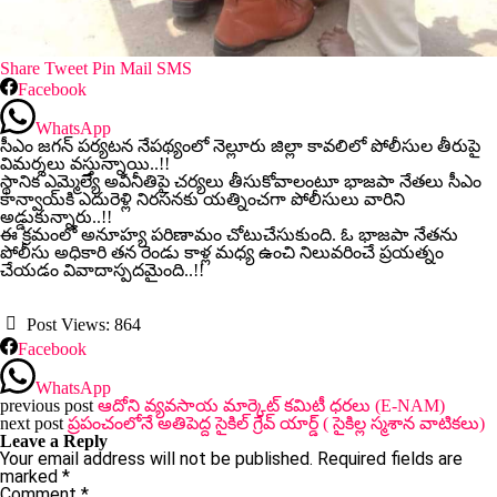
Share
Tweet
Pin
Mail
SMS
Facebook
WhatsApp
సీఎం జగన్‌ పర్యటన నేపథ్యంలో నెల్లూరు జిల్లా కావలిలో పోలీసుల తీరుపై
విమర్శలు వస్తున్నాయి..!!
స్థానిక ఎమ్మెల్యే అవినీతిపై చర్యలు తీసుకోవాలంటూ భాజపా నేతలు సీఎం
కాన్వాయ్‌కి ఎదురెళ్లి నిరసనకు యత్నించగా పోలీసులు వారిని
అడ్డుకున్నారు..!!
ఈ క్రమంలో అనూహ్య పరిణామం చోటుచేసుకుంది. ఓ భాజపా నేతను
పోలీసు అధికారి తన రెండు కాళ్ల మధ్య ఉంచి నిలువరించే ప్రయత్నం
చేయడం వివాదాస్పదమైంది..!!
Post Views:
864
Facebook
WhatsApp
previous post
ఆదోని వ్యవసాయ మార్కెట్ కమిటీ ధరలు (E-NAM)
next post
ప్రపంచంలోనే అతిపెద్ద సైకిల్ గ్రేవ్ యార్డ్ ( సైకిల్ల స్మశాన వాటికలు)
Leave a Reply
Your email address will not be published.
Required fields are
marked
*
Comment
*